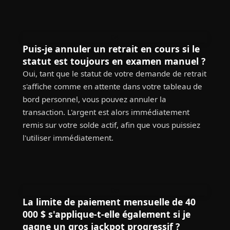
04
Puis-je annuler un retrait en cours si le
statut est toujours en examen manuel ?
Oui, tant que le statut de votre demande de retrait
s'affiche comme en attente dans votre tableau de
bord personnel, vous pouvez annuler la
transaction. L'argent est alors immédiatement
remis sur votre solde actif, afin que vous puissiez
l'utiliser immédiatement.
05
La limite de paiement mensuelle de 40
000 $ s'applique-t-elle également si je
gagne un gros jackpot progressif ?