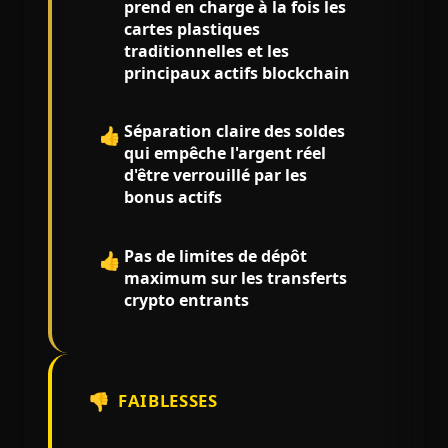
prend en charge à la fois les
cartes plastiques
traditionnelles et les
principaux actifs blockchain
Séparation claire des soldes
👍
qui empêche l'argent réel
d'être verrouillé par les
bonus actifs
Pas de limites de dépôt
👍
maximum sur les transferts
crypto entrants
👎
FAIBLESSES