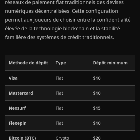
réseaux de paiement fiat traditionnels des devises
numériques décentralisées. Cette configuration
permet aux joueurs de choisir entre la confidentialité
élevée de la technologie blockchain et la stabilité
familière des systèmes de crédit traditionnels.
Méthode de dépôt
Type
Dépôt minimum
D
Visa
Fiat
$10
$4
Mastercard
Fiat
$10
$4
Neosurf
Fiat
$15
$3
Flexepin
Fiat
$10
$2
Bitcoin (BTC)
Crypto
$20
Pa