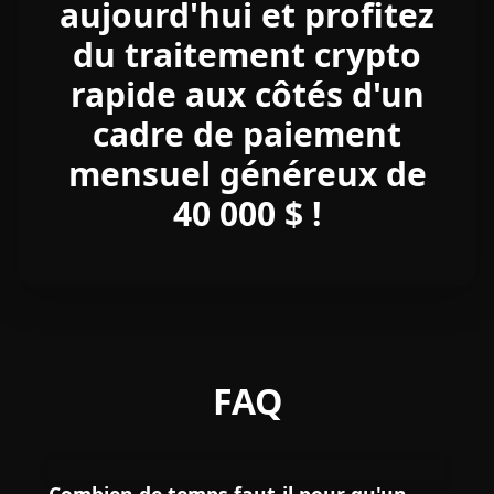
aujourd'hui et profitez
du traitement crypto
rapide aux côtés d'un
cadre de paiement
mensuel généreux de
40 000 $ !
FAQ
01