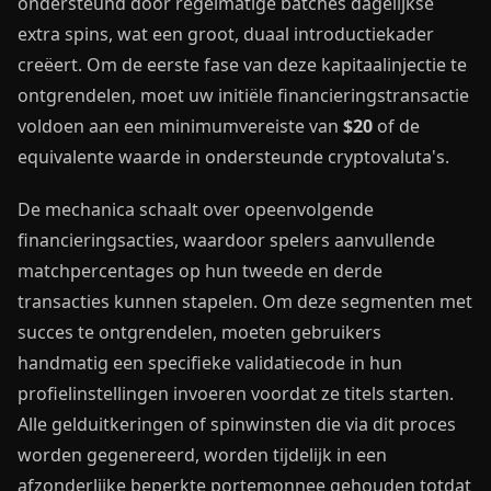
ondersteund door regelmatige batches dagelijkse
extra spins, wat een groot, duaal introductiekader
creëert. Om de eerste fase van deze kapitaalinjectie te
ontgrendelen, moet uw initiële financieringstransactie
voldoen aan een minimumvereiste van
$20
of de
equivalente waarde in ondersteunde cryptovaluta's.
De mechanica schaalt over opeenvolgende
financieringsacties, waardoor spelers aanvullende
matchpercentages op hun tweede en derde
transacties kunnen stapelen. Om deze segmenten met
succes te ontgrendelen, moeten gebruikers
handmatig een specifieke validatiecode in hun
profielinstellingen invoeren voordat ze titels starten.
Alle gelduitkeringen of spinwinsten die via dit proces
worden gegenereerd, worden tijdelijk in een
afzonderlijke beperkte portemonnee gehouden totdat